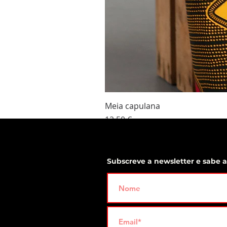
Meia capulana
Preço
12,50 €
Subscreve a newsletter e sabe 