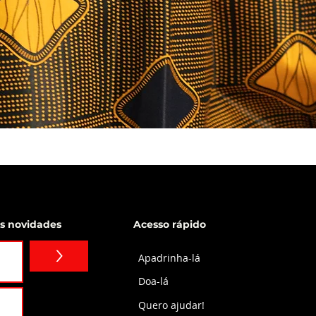
Visualização rápida
as novidades
Acesso rápido
>
Apadrinha-lá
Doa-lá
Quero ajudar!