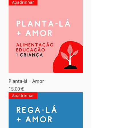
Apadrinhar
Planta-lá + Amor
Preço
15,00 €
Apadrinhar