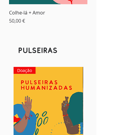
Colhe-lá + Amor
Preço
50,00 €
Pulseiras
Doação