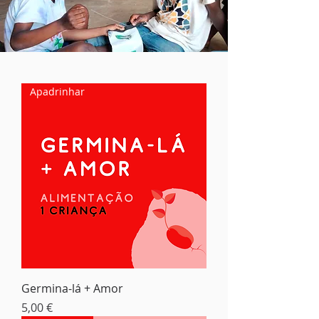
Apadrinhar
Germina-lá + Amor
Preço
5,00 €