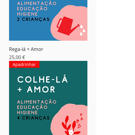
Rega-lá + Amor
Preço
25,00 €
Apadrinhar