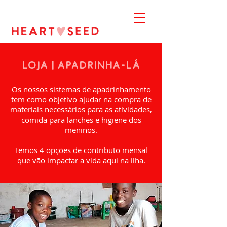
Loja | Apadrinha-lá
Os nossos sistemas de apadrinhamento
tem como objetivo ajudar na compra de
materiais necessários para as atividades,
comida para lanches e higiene dos
meninos.
Temos 4 opções de contributo mensal
que vão impactar a vida aqui na ilha.